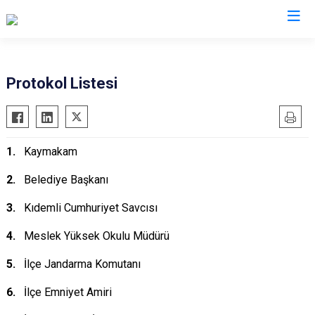
Gaziantep
Protokol Listesi
Araban
İslahiye
1.
Kaymakam
Karkamış
Nizip
2.
Belediye Başkanı
Nurdağı
3.
Kıdemli
Cumhuriyet Savcısı
Oğuzeli
4.
Meslek Yüksek Okulu Müdürü
Şahinbey
Şehitkamil
5.
İlçe Jandarma Komutanı
Yavuzeli
6.
İlçe Emniyet Amiri