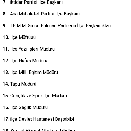
7.
İktidar Partisi İlçe Başkanı
8.
Ana Muhalefet Partisi İlçe Başkanı
9.
T.B.M.M. Grubu Bulunan Partilerin İlçe Başkanlıkları
10.
İlçe Müftüsü
11.
İlçe Yazı İşleri Müdürü
12.
İlçe Nüfus Müdürü
13.
İlçe Milli Eğitim Müdürü
14.
Tapu Müdürü
15.
Gençlik ve Spor İlçe Müdürü
16.
İlçe Sağlık Müdürü
17
. İlçe Devlet Hastanesi Baştabibi
18.
Sosyal Hizmet Merkezi Müdürü