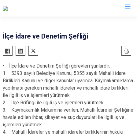
Gaziantep
İlçe İdare ve Denetim Şefliği
Araban
İslahiye
• İlçe İdare ve Denetim Şefliği görevleri şunlardır:
Karkamış
1. 5393 sayılı Belediye Kanunu, 5355 sayılı Mahalli İdare
Nizip
Birlikleri Kanunu ve diğer kanunlar uyarınca, Kaymakamlıklarca
Nurdağı
yapılması gereken mahalli idareler ve mahalli idare birlikleri
ile ilgili iş ve işlemleri yürütmek.
Oğuzeli
2. İlçe Brifingi ile ilgili iş ve işlemleri yürütmek.
Şahinbey
3. Kaymakamlık Makamına verilen, Mahalli İdareler Şefliğine
Şehitkamil
havale edilen ihbar, şikayet ve suç duyuruları ile ilgili iş ve
Yavuzeli
işlemleri yürütmek.
4. Mahalli İdareler ve mahalli idareler birliklerinin hukuki