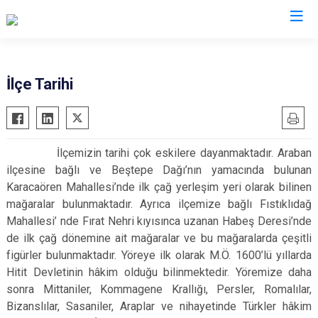
Gaziantep
İlçe Tarihi
Araban
İslahiye
İlçemizin tarihi çok eskilere dayanmaktadır. Araban
Karkamış
ilçesine bağlı ve Beştepe Dağı’nın yamacında bulunan
Nizip
Karacaören Mahallesi’nde ilk çağ yerleşim yeri olarak bilinen
Nurdağı
mağaralar bulunmaktadır. Ayrıca ilçemize bağlı Fıstıklıdağ
Mahallesi’ nde Fırat Nehri kıyısınca uzanan Habeş Deresi’nde
Oğuzeli
de ilk çağ dönemine ait mağaralar ve bu mağaralarda çeşitli
Şahinbey
figürler bulunmaktadır. Yöreye ilk olarak M.Ö. 1600’lü yıllarda
Şehitkamil
Hitit Devletinin hâkim olduğu bilinmektedir. Yöremize daha
Yavuzeli
sonra Mittaniler, Kommagene Krallığı, Persler, Romalılar,
Bizanslılar, Sasaniler, Araplar ve nihayetinde Türkler hâkim