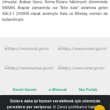
olmuştur. Araban İlçesi, Roma-Bizans hâkimiyeti döneminde
RABAN, Araplar zamanında ise “Altın kale” anlamına gelen
KALE-İ ZERRİN olarak anılmıştır. Kala ve Altıntaş isimleri de
kullanılmıştır.
Resmi Gazete
e-Mevzuat
İlan Portalı
Sizlere daha iyi hizmet verebilmek için sitemizde
Turgut Özal Mahallesi Cezaevi Cad. No: 1 Araban/GAZİANTEP
çerezlere yer veriyoruz
🍪 Çerez politikamız hakkında
342-6112096-3426112005