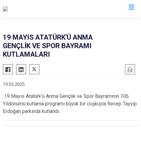
Gaziantep
19 MAYIS ATATÜRK'Ü ANMA
GENÇLİK VE SPOR BAYRAMI
Araban
KUTLAMALARI
İslahiye
Karkamış
Nizip
19.05.2025
Nurdağı
19 Mayıs Atatürk’ü Anma Gençlik ve Spor Bayramının 106.
Oğuzeli
Yıldönümü kutlama programı büyük bir coşkuyla Recep Tayyip
Şahinbey
Erdoğan parkında kutlandı.
Şehitkamil
Yavuzeli